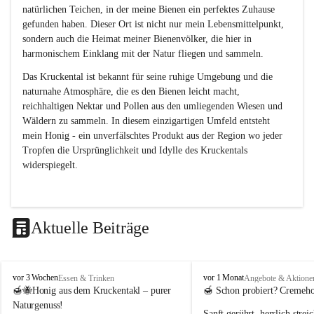
natürlichen Teichen, in der meine Bienen ein perfektes Zuhause 
gefunden haben. Dieser Ort ist nicht nur mein Lebensmittelpunkt, 
sondern auch die Heimat meiner Bienenvölker, die hier in 
harmonischem Einklang mit der Natur fliegen und sammeln.
Das Kruckental ist bekannt für seine ruhige Umgebung und die 
naturnahe Atmosphäre, die es den Bienen leicht macht, 
reichhaltigen Nektar und Pollen aus den umliegenden Wiesen und 
Wäldern zu sammeln. In diesem einzigartigen Umfeld entsteht 
mein Honig - ein unverfälschtes Produkt aus der Region wo jeder 
Tropfen die Ursprünglichkeit und Idylle des Kruckentals 
widerspiegelt.   
Aktuelle Beiträge
H
H
vor 3 Wochen
vor 1 Monat
Essen & Trinken
Angebote & Aktione
o
o
🍯🐝
Honig aus dem Kruckentakl – purer 
🍯 
Schon probiert? Cremeho
n
n
Naturgenuss!
Sanft gerührt, herrlich stre