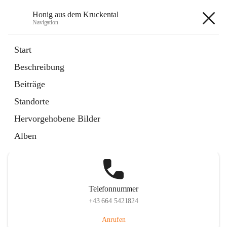
Honig aus dem Kruckental
Navigation
Honig aus dem Kruckental
Start
Beschreibung
Beiträge
Hauptadresse
Standorte
Dienersdorf 186, 8224 Kaindorf, AUT
Hervorgehobene Bilder
Auf Karte ansehen
Alben
Telefonnummer
+43 664 5421824
Anrufen