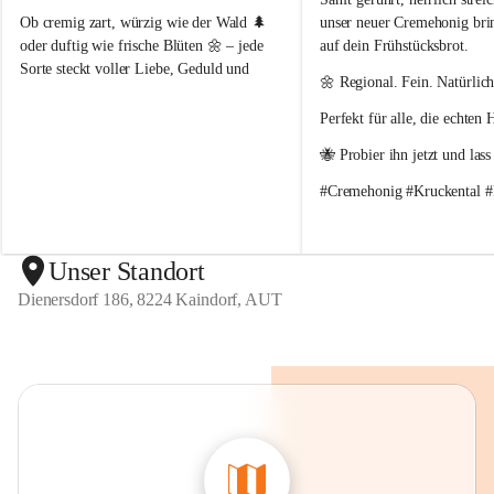
i
i
g
g
Ob cremig zart, würzig wie der Wald 🌲 
unser neuer Cremehonig bri
a
a
oder duftig wie frische Blüten 🌼 – jede 
auf dein Frühstücksbrot.
u
u
Sorte steckt voller Liebe, Geduld und 
s
s
🌼 Regional. Fein. Natürlich
Summen.
d
d
Perfekt für alle, die echten
e
e
Hol dir ein Glas echten Naturgeschmacks! 
m
m
✨
🐝 Probier ihn jetzt und lass
K
K
r
r
#Cremehonig #Kruckental #
u
u
c
c
k
k
e
e
Unser Standort
n
n
Dienersdorf 186, 8224 Kaindorf, AUT
t
t
a
a
l
l